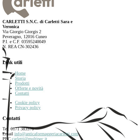
CARLETTI S.N.C. di Carletti Sara e
Veronica
Via Giorgio Giorgis 2
Peveragno, 12016 Cuneo
P.I. e C.F. 03595240049
N. REA CN-302436
Link utili
Home
Storia
Prodotti
Offerte e novità
Contatti
Cookie policy
Privacy policy
Contatti
Tel. 0171 383576
Email
info@anticaformaggeriacarletti.com
PEC
carletti@multipec.it