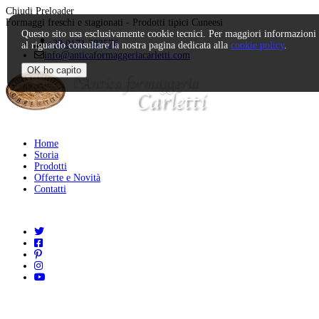
Chiudi Preloader
Formaggi freschi e stagionati - Prodotti tipici Cuneesi
Questo sito usa esclusivamente cookie tecnici. Per maggiori informazioni
+39 0171 383576
al riguardo consultare la nostra pagina dedicata alla
cookie policy
.
info@anticaformaggeriacarletti.com
OK ho capito
Home
Storia
Prodotti
Offerte e Novità
Contatti